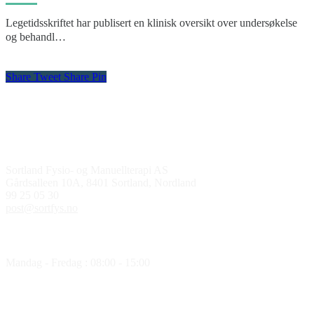
Legetidsskriftet har publisert en klinisk oversikt over undersøkelse
og behandl…
Share
Tweet
Share
Pin
Kontakt oss
Sortland Fysio- og Manuellterapi AS
Gårdsalleen 10A, 8401 Sortland, Nordland
99 25 05 30
post@sortfys.no
Åpningstider
Mandag - Fredag : 08:00 - 15:00
Medlem av