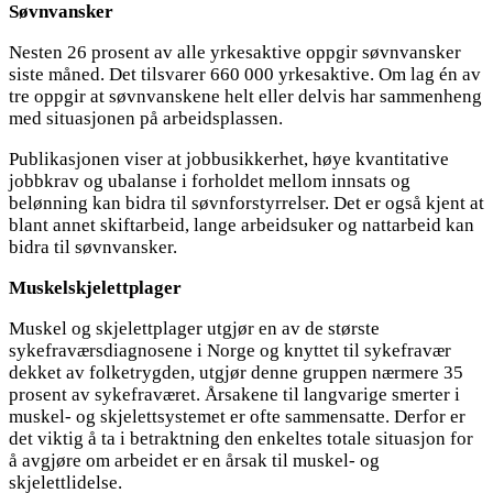
Søvnvansker
Nesten 26 prosent av alle yrkesaktive oppgir søvnvansker
siste måned. Det tilsvarer 660 000 yrkesaktive. Om lag én av
tre oppgir at søvnvanskene helt eller delvis har sammenheng
med situasjonen på arbeidsplassen.
Publikasjonen viser at jobbusikkerhet, høye kvantitative
jobbkrav og ubalanse i forholdet mellom innsats og
belønning kan bidra til søvnforstyrrelser. Det er også kjent at
blant annet skiftarbeid, lange arbeidsuker og nattarbeid kan
bidra til søvnvansker.
Muskelskjelettplager
Muskel og skjelettplager utgjør en av de største
sykefraværsdiagnosene i Norge og knyttet til sykefravær
dekket av folketrygden, utgjør denne gruppen nærmere 35
prosent av sykefraværet. Årsakene til langvarige smerter i
muskel- og skjelettsystemet er ofte sammensatte. Derfor er
det viktig å ta i betraktning den enkeltes totale situasjon for
å avgjøre om arbeidet er en årsak til muskel- og
skjelettlidelse.