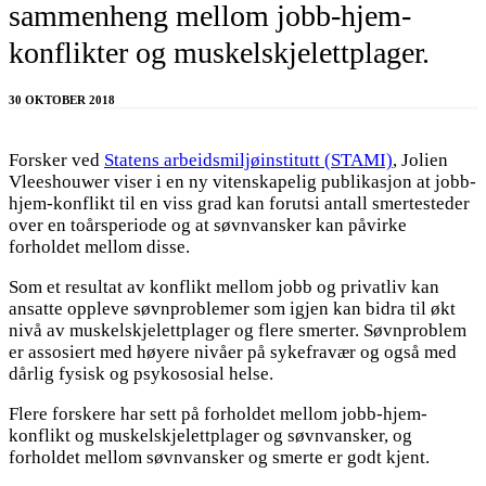
sammenheng mellom jobb-hjem-
konflikter og muskelskjelettplager.
30 OKTOBER 2018
Forsker ved
Statens arbeidsmiljøinstitutt (STAMI)
, Jolien
Vleeshouwer viser i en ny vitenskapelig publikasjon at jobb-
hjem-konflikt til en viss grad kan forutsi antall smertesteder
over en toårsperiode og at søvnvansker kan påvirke
forholdet mellom disse.
Som et resultat av konflikt mellom jobb og privatliv kan
ansatte oppleve søvnproblemer som igjen kan bidra til økt
nivå av muskelskjelettplager og flere smerter. Søvnproblem
er assosiert med høyere nivåer på sykefravær og også med
dårlig fysisk og psykososial helse.
Flere forskere har sett på forholdet mellom jobb-hjem-
konflikt og muskelskjelettplager og søvnvansker, og
forholdet mellom søvnvansker og smerte er godt kjent.