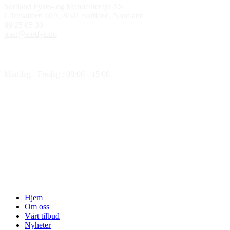
Sortland Fysio- og Manuellterapi AS
Gårdsalleen 10A, 8401 Sortland, Nordland
99 25 05 30
post@sortfys.no
Åpningstider
Mandag - Fredag : 08:00 - 15:00
Medlem av
Hjem
Om oss
Vårt tilbud
Nyheter