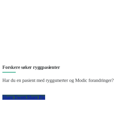
Forskere søker ryggpasienter
Har du en pasient med ryggsmerter og Modic forandringer?
Share
Tweet
Share
Pin
Kontakt oss