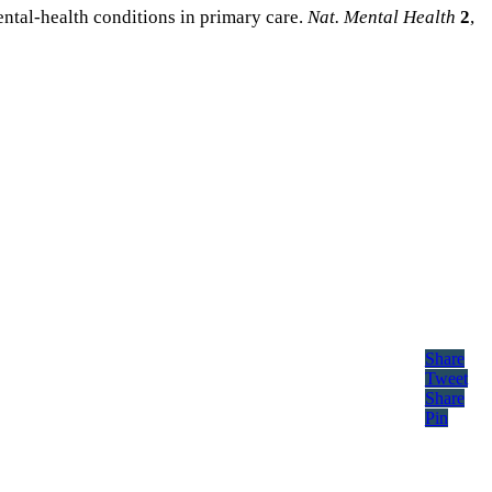
ntal-health conditions in primary care.
Nat. Mental Health
2
,
Share
Tweet
Share
Pin