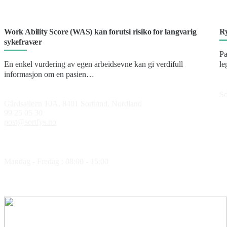
Work Ability Score (WAS) kan forutsi risiko for langvarig
Ry
sykefravær
Pa
En enkel vurdering av egen arbeidsevne kan gi verdifull
le
informasjon om en pasien…
So
Gårdsalleen 10A, 8401 Sortland, Nordland
99 25 05 30
post@sortfys.no
Åpningstider
Mandag - Fredag : 08:00 - 15:00
Medlem av