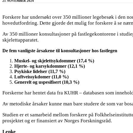
21 NOVEMBER 2024
Forskere har undersøkt over 350 millioner legebesøk i den no
hovedutfordring. Dette gjorde det mulig for forskere å se nær
Av 350 millioner konsultasjoner på fastlegekontorene i studiep
skjelettapparatet.
De fem vanligste årsakene til konsultasjoner hos fastlegen
Muskel- og skjelettsykdommer (17,4 %)
Hjerte- og karsykdommer (12,1 %)
Psykiske lidelser (11,7 %)
Luftveissykdomer (11,0 %)
Generelt og uspesifisert (10,3 %)
Forskerne har hentet data fra KUHR – databasen som innehold
Av metodiske årsaker kunne man bare studere de som var bosatt
Studien er et samarbeid mellom forskere på Folkhelseinstitut
prosjektet og er finansiert av Norges Forskningsråd.
Lenke