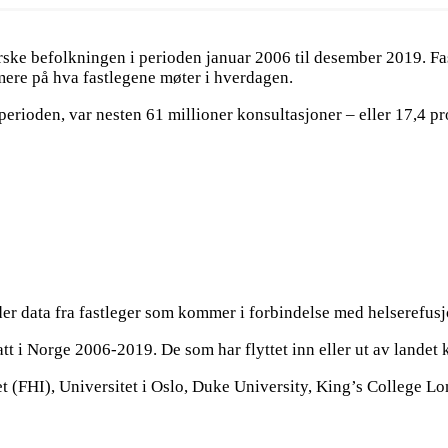
rske befolkningen i perioden januar 2006 til desember 2019. Fa
mere på hva fastlegene møter i hverdagen.
erioden, var nesten 61 millioner konsultasjoner – eller 17,4 pro
er data fra fastleger som kommer i forbindelse med helserefus
 i Norge 2006-2019. De som har flyttet inn eller ut av landet k
tet (FHI), Universitet i Oslo, Duke University, King’s Colleg