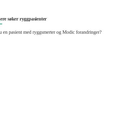
ere søker ryggpasienter
u en pasient med ryggsmerter og Modic forandringer?
takt oss