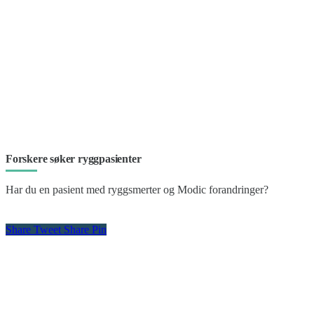
Forskere søker ryggpasienter
Har du en pasient med ryggsmerter og Modic forandringer?
Share
Tweet
Share
Pin
Kontakt oss