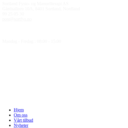
Sortland Fysio- og Manuellterapi AS
Gårdsalleen 10A, 8401 Sortland, Nordland
99 25 05 30
post@sortfys.no
Åpningstider
Mandag - Fredag : 08:00 - 15:00
Medlem av
Hjem
Om oss
Vårt tilbud
Nyheter