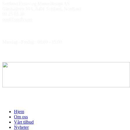
Sortland Fysio- og Manuellterapi AS
Gårdsalleen 10A, 8401 Sortland, Nordland
99 25 05 30
post@sortfys.no
Åpningstider
Mandag - Fredag : 08:00 - 15:00
Medlem av
Hjem
Om oss
Vårt tilbud
Nyheter