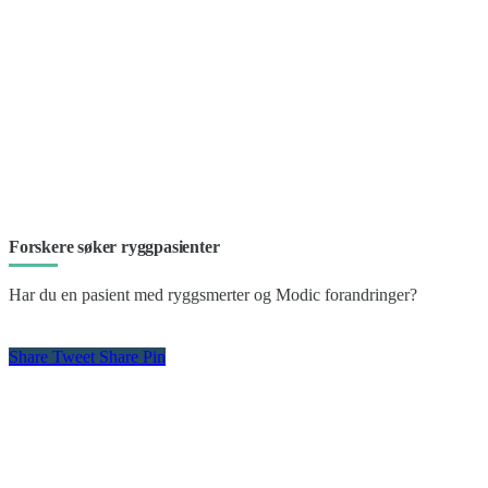
Forskere søker ryggpasienter
Har du en pasient med ryggsmerter og Modic forandringer?
Share
Tweet
Share
Pin
Kontakt oss