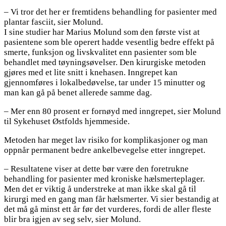
– Vi tror det her er fremtidens behandling for pasienter med
plantar fasciit, sier Molund.
I sine studier har Marius Molund som den første vist at
pasientene som ble operert hadde vesentlig bedre effekt på
smerte, funksjon og livskvalitet enn pasienter som ble
behandlet med tøyningsøvelser. Den kirurgiske metoden
gjøres med et lite snitt i knehasen. Inngrepet kan
gjennomføres i lokalbedøvelse, tar under 15 minutter og
man kan gå på benet allerede samme dag.
– Mer enn 80 prosent er fornøyd med inngrepet, sier Molund
til Sykehuset Østfolds hjemmeside.
Metoden har meget lav risiko for komplikasjoner og man
oppnår permanent bedre ankelbevegelse etter inngrepet.
– Resultatene viser at dette bør være den foretrukne
behandling for pasienter med kroniske hælsmerteplager.
Men det er viktig å understreke at man ikke skal gå til
kirurgi med en gang man får hælsmerter. Vi sier bestandig at
det må gå minst ett år før det vurderes, fordi de aller fleste
blir bra igjen av seg selv, sier Molund.