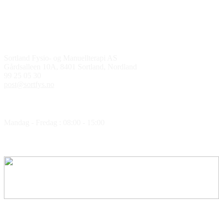
Kontakt oss
Sortland Fysio- og Manuellterapi AS
Gårdsalleen 10A, 8401 Sortland, Nordland
99 25 05 30
post@sortfys.no
Åpningstider
Mandag - Fredag : 08:00 - 15:00
Medlem av