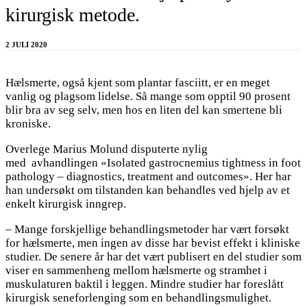
kirurgisk metode.
2 JULI 2020
Hælsmerte, også kjent som plantar fasciitt, er en meget
vanlig og plagsom lidelse. Så mange som opptil 90 prosent
blir bra av seg selv, men hos en liten del kan smertene bli
kroniske.
Overlege Marius Molund disputerte nylig
med avhandlingen «Isolated gastrocnemius tightness in foot
pathology – diagnostics, treatment and outcomes». Her har
han undersøkt om tilstanden kan behandles ved hjelp av et
enkelt kirurgisk inngrep.
– Mange forskjellige behandlingsmetoder har vært forsøkt
for hælsmerte, men ingen av disse har bevist effekt i kliniske
studier. De senere år har det vært publisert en del studier som
viser en sammenheng mellom hælsmerte og stramhet i
muskulaturen baktil i leggen. Mindre studier har foreslått
kirurgisk seneforlenging som en behandlingsmulighet.