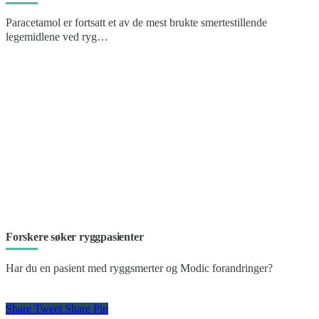
Paracetamol er fortsatt et av de mest brukte smertestillende
legemidlene ved ryg…
Forskere søker ryggpasienter
Har du en pasient med ryggsmerter og Modic forandringer?
Share
Tweet
Share
Pin