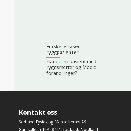
Forskere søker
ryggpasienter
Har du en pasient med
ryggsmerter og Modic
forandringer?
Kontakt oss
Sortland Fysio- og Manuellterapi AS
Gårdsalleen 10A, 8401 Sortland, Nordland