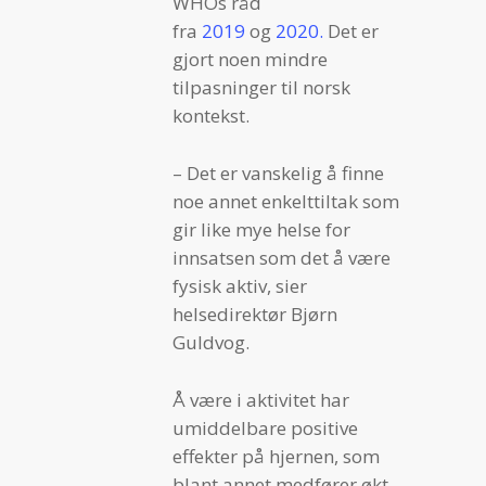
WHOs råd
fra
2019
og
2020.
Det er
gjort noen mindre
tilpasninger til norsk
kontekst.
– Det er vanskelig å finne
noe annet enkelttiltak som
gir like mye helse for
innsatsen som det å være
fysisk aktiv, sier
helsedirektør Bjørn
Guldvog.
Å være i aktivitet har
umiddelbare positive
effekter på hjernen, som
blant annet medfører økt