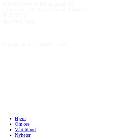
Sortland Fysio- og Manuellterapi AS
Gårdsalleen 10A, 8401 Sortland, Nordland
99 25 05 30
post@sortfys.no
Åpningstider
Mandag - Fredag : 08:00 - 15:00
Medlem av
Hjem
Om oss
Vårt tilbud
Nyheter