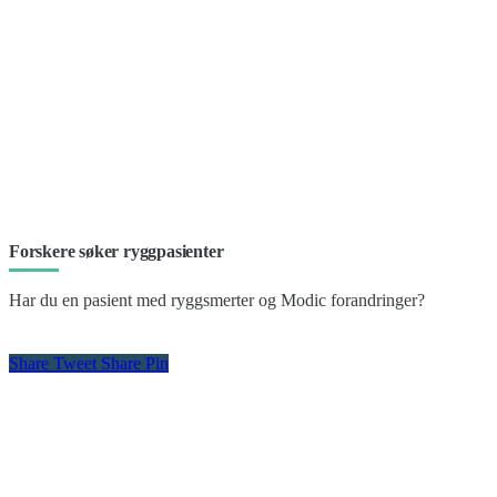
Forskere søker ryggpasienter
Har du en pasient med ryggsmerter og Modic forandringer?
Share
Tweet
Share
Pin
Kontakt oss