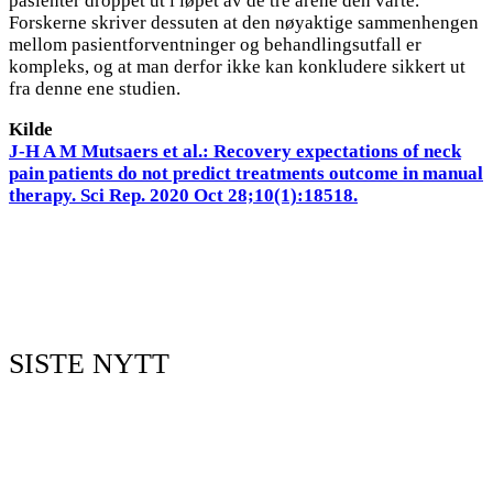
pasienter droppet ut i løpet av de tre årene den varte.
Forskerne skriver dessuten at den nøyaktige sammenhengen
mellom pasientforventninger og behandlingsutfall er
kompleks, og at man derfor ikke kan konkludere sikkert ut
fra denne ene studien.
Kilde
J-H A M Mutsaers et al.: Recovery expectations of neck
pain patients do not predict treatments outcome in manual
therapy. Sci Rep. 2020 Oct 28;10(1):18518.
SISTE NYTT