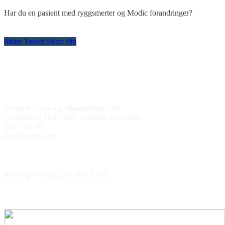
Har du en pasient med ryggsmerter og Modic forandringer?
Share
Tweet
Share
Pin
Kontakt oss
Sortland Fysio- og Manuellterapi AS
Gårdsalleen 10A, 8401 Sortland, Nordland
99 25 05 30
post@sortfys.no
Åpningstider
Mandag - Fredag : 08:00 - 15:00
Medlem av