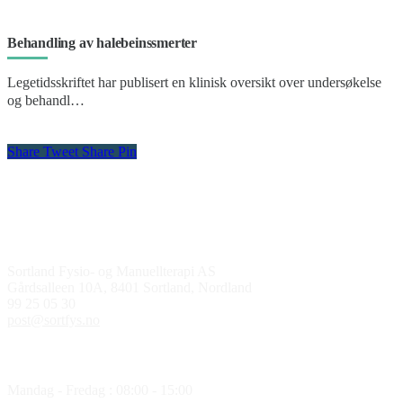
Behandling av halebeinssmerter
Legetidsskriftet har publisert en klinisk oversikt over undersøkelse
og behandl…
Share
Tweet
Share
Pin
Kontakt oss
Sortland Fysio- og Manuellterapi AS
Gårdsalleen 10A, 8401 Sortland, Nordland
99 25 05 30
post@sortfys.no
Åpningstider
Mandag - Fredag : 08:00 - 15:00