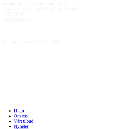
Sortland Fysio- og Manuellterapi AS
Gårdsalleen 10A, 8401 Sortland, Nordland
99 25 05 30
post@sortfys.no
Åpningstider
Mandag - Fredag : 08:00 - 15:00
Medlem av
Hjem
Om oss
Vårt tilbud
Nyheter