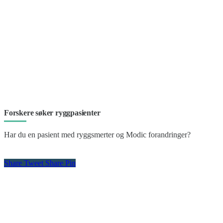
Forskere søker ryggpasienter
Har du en pasient med ryggsmerter og Modic forandringer?
Share
Tweet
Share
Pin
Kontakt oss