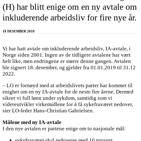
(H) har blitt enige om en ny avtale om
inkluderende arbeidsliv for fire nye år.
18 DESEMBER 2018
Vi har hatt avtale om inkluderende arbeidsliv, IA-avtale, i
Norge siden 2001. Ingen av de tidligere avtalene har vært
helt like, men endringene er større denne gangen. Avtalen
ble signert 18. desember, og gjelder fra 01.01.2019 til 31.12
2022.
– LO er fornøyd med at arbeidslivets parter har kommet til
enighet om en ny IA-avtale for de neste fire årene. Dermed
sikrer vi full lønn under sykdom, samtidig som vi
videreutvikler virkemidlene for å få sykefraværet nedover,
sier LO-leder Hans-Christian Gabrielsen.
Målene med ny IA-avtale
I den nye avtalen er partene enige om to nasjonale mål:
sykefraværet skal reduseres med 10 prosent