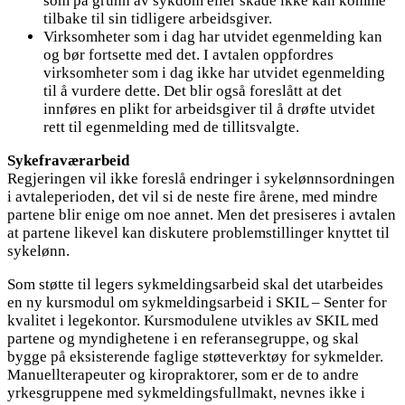
som på grunn av sykdom eller skade ikke kan komme
tilbake til sin tidligere arbeidsgiver.
Virksomheter som i dag har utvidet egenmelding kan
og bør fortsette med det. I avtalen oppfordres
virksomheter som i dag ikke har utvidet egenmelding
til å vurdere dette. Det blir også foreslått at det
innføres en plikt for arbeidsgiver til å drøfte utvidet
rett til egenmelding med de tillitsvalgte.
Sykefraværarbeid
Regjeringen vil ikke foreslå endringer i sykelønnsordningen
i avtaleperioden, det vil si de neste fire årene, med mindre
partene blir enige om noe annet. Men det presiseres i avtalen
at partene likevel kan diskutere problemstillinger knyttet til
sykelønn.
Som støtte til legers sykmeldingsarbeid skal det utarbeides
en ny kursmodul om sykmeldingsarbeid i SKIL – Senter for
kvalitet i legekontor. Kursmodulene utvikles av SKIL med
partene og myndighetene i en referansegruppe, og skal
bygge på eksisterende faglige støtteverktøy for sykmelder.
Manuellterapeuter og kiropraktorer, som er de to andre
yrkesgruppene med sykmeldingsfullmakt, nevnes ikke i