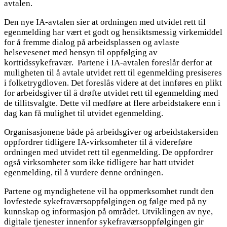
avtalen.
Den nye IA-avtalen sier at ordningen med utvidet rett til
egenmelding har vært et godt og hensiktsmessig virkemiddel
for å fremme dialog på arbeidsplassen og avlaste
helsevesenet med hensyn til oppfølging av
korttidssykefravær. Partene i IA-avtalen foreslår derfor at
muligheten til å avtale utvidet rett til egenmelding presiseres
i folketrygdloven. Det foreslås videre at det innføres en plikt
for arbeidsgiver til å drøfte utvidet rett til egenmelding med
de tillitsvalgte. Dette vil medføre at flere arbeidstakere enn i
dag kan få mulighet til utvidet egenmelding.
Organisasjonene både på arbeidsgiver og arbeidstakersiden
oppfordrer tidligere IA-virksomheter til å videreføre
ordningen med utvidet rett til egenmelding. De oppfordrer
også virksomheter som ikke tidligere har hatt utvidet
egenmelding, til å vurdere denne ordningen.
Partene og myndighetene vil ha oppmerksomhet rundt den
lovfestede sykefraværsoppfølgingen og følge med på ny
kunnskap og informasjon på området. Utviklingen av nye,
digitale tjenester innenfor sykefraværsoppfølgingen gir