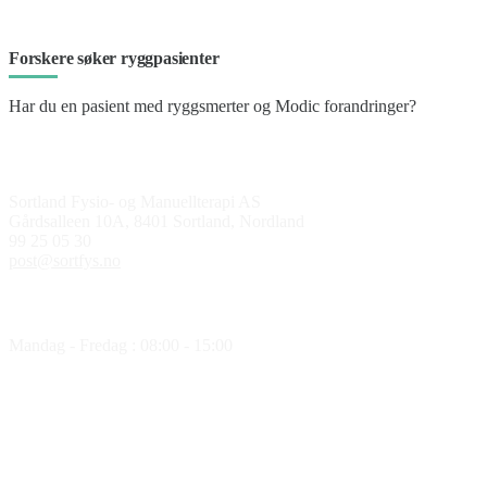
Forskere søker ryggpasienter
Har du en pasient med ryggsmerter og Modic forandringer?
Kontakt oss
Sortland Fysio- og Manuellterapi AS
Gårdsalleen 10A, 8401 Sortland, Nordland
99 25 05 30
post@sortfys.no
Åpningstider
Mandag - Fredag : 08:00 - 15:00
Medlem av